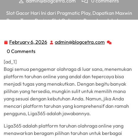
admin@blogcetra.com
0 comments
Slot Gacor Hari Ini dari Pragmatic Play, Dapatkan Maxwin
Besar Tanpa Rugi
>>
Slot Online
>> Bergabunglah dengan
Liga365: Tinjauan Komprehensif
February 6, 2026
admin@blogcetra.com
February
admin@blogce
6,
0 Comments
2026
[ad_1]
Bagi semua penggemar olahraga di luar sana, menemukan
platform taruhan online yang andal dan tepercaya bisa
menjadi tugas yang menakutkan. Dengan begitu banyak
pilihan yang tersedia, mungkin sulit untuk memilih mana
yang sesuai dengan kebutuhan Anda. Namun, jika Anda
mencari platform taruhan yang komprehensif dan ramah
pengguna, Liga365 adalah jawabannya.
Liga365 adalah platform taruhan olahraga online yang
menawarkan beragam pilihan taruhan untuk berbagai