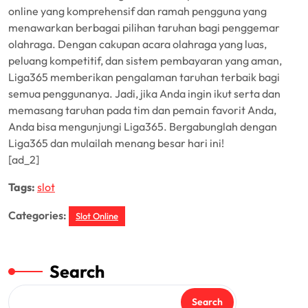
online yang komprehensif dan ramah pengguna yang
menawarkan berbagai pilihan taruhan bagi penggemar
olahraga. Dengan cakupan acara olahraga yang luas,
peluang kompetitif, dan sistem pembayaran yang aman,
Liga365 memberikan pengalaman taruhan terbaik bagi
semua penggunanya. Jadi, jika Anda ingin ikut serta dan
memasang taruhan pada tim dan pemain favorit Anda,
Anda bisa mengunjungi Liga365. Bergabunglah dengan
Liga365 dan mulailah menang besar hari ini!
[ad_2]
Tags:
slot
Categories:
Slot Online
Search
Search