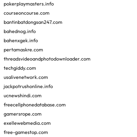
pokerplaymasters.info
courseoncourse.com
bantinbatdongsan247.com
bahednog.info
bahenxgek.info
pertamaskre.com
threadsvideoandphotodownloader.com
techgiddy.com
usalivenetwork.com
jackpotrushonline.info
ucnewshindi.com
freecellphonedatabase.com
gamersrope.com
exellewebmedia.com
free-gamestop.com