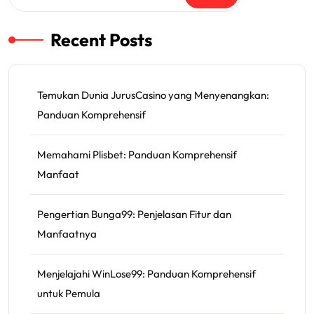
Recent Posts
Temukan Dunia JurusCasino yang Menyenangkan:
Panduan Komprehensif
Memahami Plisbet: Panduan Komprehensif
Manfaat
Pengertian Bunga99: Penjelasan Fitur dan
Manfaatnya
Menjelajahi WinLose99: Panduan Komprehensif
untuk Pemula