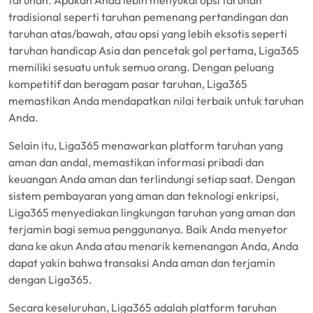
taruhan. Apakah Anda lebih menyukai opsi taruhan
tradisional seperti taruhan pemenang pertandingan dan
taruhan atas/bawah, atau opsi yang lebih eksotis seperti
taruhan handicap Asia dan pencetak gol pertama, Liga365
memiliki sesuatu untuk semua orang. Dengan peluang
kompetitif dan beragam pasar taruhan, Liga365
memastikan Anda mendapatkan nilai terbaik untuk taruhan
Anda.
Selain itu, Liga365 menawarkan platform taruhan yang
aman dan andal, memastikan informasi pribadi dan
keuangan Anda aman dan terlindungi setiap saat. Dengan
sistem pembayaran yang aman dan teknologi enkripsi,
Liga365 menyediakan lingkungan taruhan yang aman dan
terjamin bagi semua penggunanya. Baik Anda menyetor
dana ke akun Anda atau menarik kemenangan Anda, Anda
dapat yakin bahwa transaksi Anda aman dan terjamin
dengan Liga365.
Secara keseluruhan, Liga365 adalah platform taruhan