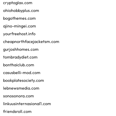
cryptoglax.com
ohiohobbyplus.com
bogothemes.com
ajino-mingei.com
yourfreehost.info
cheapnorthfacejacketsm.com
gurjoshhomes.com
tombradydiet.com
bonthaiclub.com
casusbelli-mod.com
bookplatesociety.com
lebnewsmedia.com
sonosonora.com
linkuusinternasional1.com
friendsroll.com