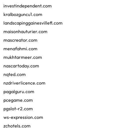
investindependent.com
kralbozguncu1.com
landscapinggainesvillefl.com
maisonhauturier.com
mascreator.com
menafahmi.com
mukhtarmeer.com
nascartoday.com
nqted.com
nzdriverlicence.com
pagalguru.com
pcegame.com
pgslot-r2.com
ws-expression.com
zchotels.com