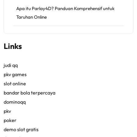
Apa itu Parlay4D? Panduan Komprehensif untuk
Taruhan Online
Links
judi qq
pkv games
slot online
bandar bola terpercaya
dominoqq
pkv
poker
demo slot gratis