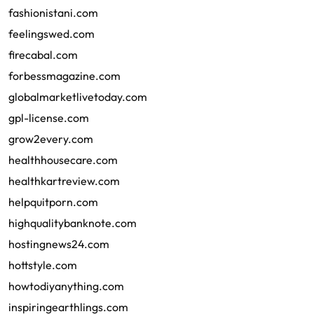
fashionistani.com
feelingswed.com
firecabal.com
forbessmagazine.com
globalmarketlivetoday.com
gpl-license.com
grow2every.com
healthhousecare.com
healthkartreview.com
helpquitporn.com
highqualitybanknote.com
hostingnews24.com
hottstyle.com
howtodiyanything.com
inspiringearthlings.com