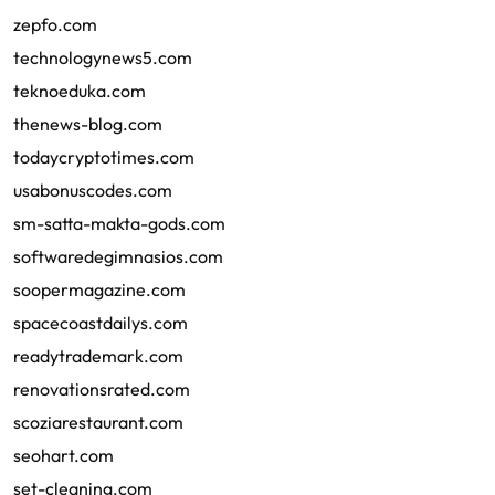
zepfo.com
technologynews5.com
teknoeduka.com
thenews-blog.com
todaycryptotimes.com
usabonuscodes.com
sm-satta-makta-gods.com
softwaredegimnasios.com
soopermagazine.com
spacecoastdailys.com
readytrademark.com
renovationsrated.com
scoziarestaurant.com
seohart.com
set-cleaning.com