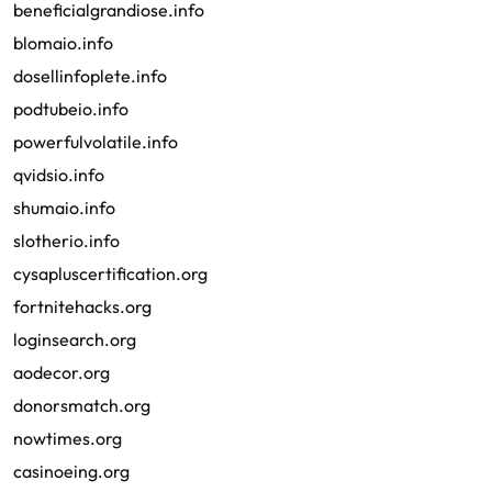
beneficialgrandiose.info
blomaio.info
dosellinfoplete.info
podtubeio.info
powerfulvolatile.info
qvidsio.info
shumaio.info
slotherio.info
cysapluscertification.org
fortnitehacks.org
loginsearch.org
aodecor.org
donorsmatch.org
nowtimes.org
casinoeing.org