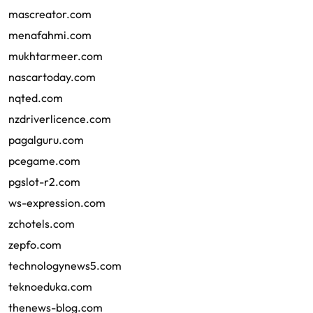
mascreator.com
menafahmi.com
mukhtarmeer.com
nascartoday.com
nqted.com
nzdriverlicence.com
pagalguru.com
pcegame.com
pgslot-r2.com
ws-expression.com
zchotels.com
zepfo.com
technologynews5.com
teknoeduka.com
thenews-blog.com