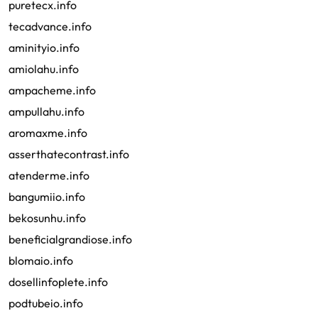
puretecx.info
tecadvance.info
aminityio.info
amiolahu.info
ampacheme.info
ampullahu.info
aromaxme.info
asserthatecontrast.info
atenderme.info
bangumiio.info
bekosunhu.info
beneficialgrandiose.info
blomaio.info
dosellinfoplete.info
podtubeio.info