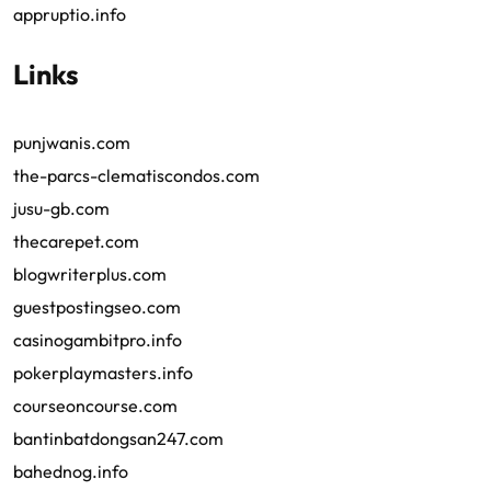
appruptio.info
Links
punjwanis.com
the-parcs-clematiscondos.com
jusu-gb.com
thecarepet.com
blogwriterplus.com
guestpostingseo.com
casinogambitpro.info
pokerplaymasters.info
courseoncourse.com
bantinbatdongsan247.com
bahednog.info