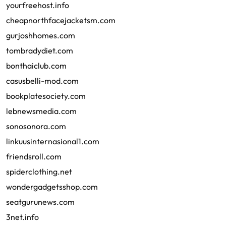
yourfreehost.info
cheapnorthfacejacketsm.com
gurjoshhomes.com
tombradydiet.com
bonthaiclub.com
casusbelli-mod.com
bookplatesociety.com
lebnewsmedia.com
sonosonora.com
linkuusinternasional1.com
friendsroll.com
spiderclothing.net
wondergadgetsshop.com
seatgurunews.com
3net.info