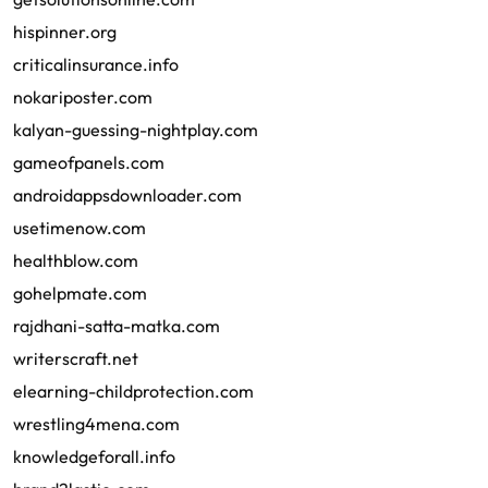
hispinner.org
criticalinsurance.info
nokariposter.com
kalyan-guessing-nightplay.com
gameofpanels.com
androidappsdownloader.com
usetimenow.com
healthblow.com
gohelpmate.com
rajdhani-satta-matka.com
writerscraft.net
elearning-childprotection.com
wrestling4mena.com
knowledgeforall.info