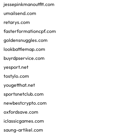
jessepinkmanoutfit.com
umailsend.com
retarys.com
fasterformationcpf.com
goldensnuggles.com
lookbattlemap.com
buyrdpservice.com
yesport.net
tostylo.com
yougetthat.net
sportsnetclub.com
newbestcrypto.com
oxfordsave.com
iclassicgames.com
saung-artikel.com