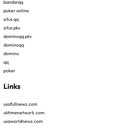
bandarqq
poker online
situs qq
situs pkv
dominoqq pkv
dominoqq
domino
qq
poker
Links
usafullnewz.com
uktimenetwork.com
usaworldnewz.com