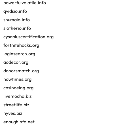
powerfulvolatile.info
qvidsio.info
shumaio.info
slotherio.info
cysapluscertification.org
fortnitehacks.org
loginsearch.org
aodecor.org
donorsmatch.org
nowtimes.org
casinoeing.org
livemocha.biz
streetlife.biz
hyves.biz
enoughinfo.net