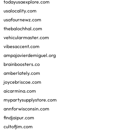
todayusaexplore.com
usalocality.com
usafournewz.com
thebalochhal.com
vehicularmaster.com
vibesaccent.com
ampajavierdemiguel.org
brainboosters.co
amberlately.com
joycebriscoe.com
aicarmina.com
mypartysupplystore.com
annforwisconsin.com
findjaipur.com
cultofjim.com