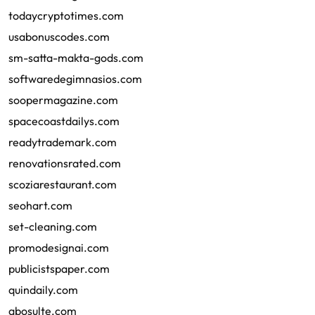
todaycryptotimes.com
usabonuscodes.com
sm-satta-makta-gods.com
softwaredegimnasios.com
soopermagazine.com
spacecoastdailys.com
readytrademark.com
renovationsrated.com
scoziarestaurant.com
seohart.com
set-cleaning.com
promodesignai.com
publicistspaper.com
quindaily.com
abosulte.com