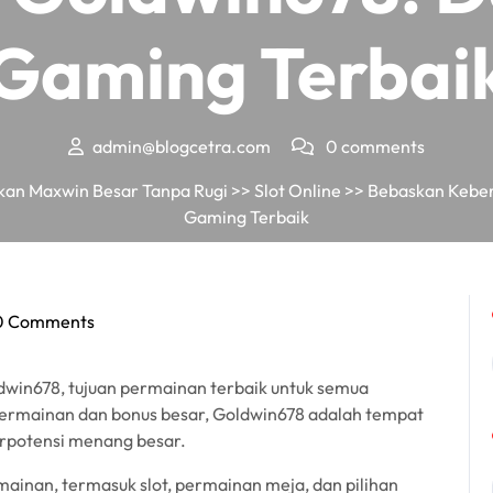
Gaming Terbai
admin@blogcetra.com
0 comments
atkan Maxwin Besar Tanpa Rugi
>>
Slot Online
>> Bebaskan Keber
Gaming Terbaik
0 Comments
n@blogcetra.com
win678, tujuan permainan terbaik untuk semua
ermainan dan bonus besar, Goldwin678 adalah tempat
rpotensi menang besar.
inan, termasuk slot, permainan meja, dan pilihan