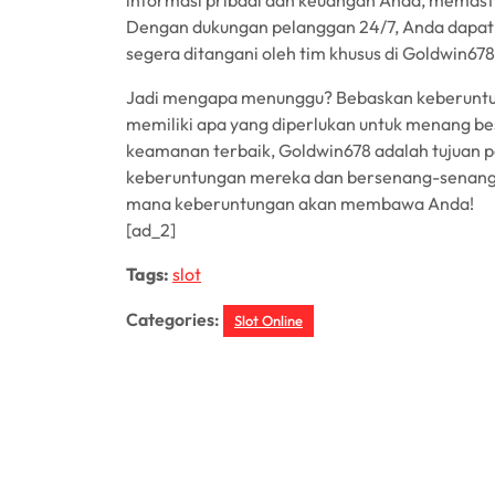
informasi pribadi dan keuangan Anda, memast
Dengan dukungan pelanggan 24/7, Anda dapat 
segera ditangani oleh tim khusus di Goldwin678
Jadi mengapa menunggu? Bebaskan keberuntun
memiliki apa yang diperlukan untuk menang b
keamanan terbaik, Goldwin678 adalah tujuan p
keberuntungan mereka dan bersenang-senang s
mana keberuntungan akan membawa Anda!
[ad_2]
Tags:
slot
Categories:
Slot Online