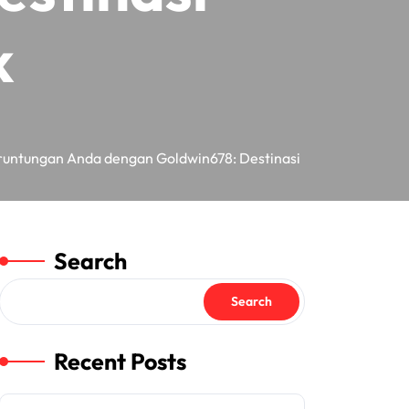
k
untungan Anda dengan Goldwin678: Destinasi
Search
Search
Recent Posts