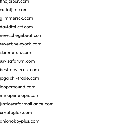
findjaipur.com
cultofjim.com
glimmerick.com
davidfollett.com
newcollegebeat.com
reverbnewyork.com
skinmerch.com
usvisaforum.com
bestmovierulz.com
jagalchi-trade.com
loopersound.com
minapenelope.com
justicereformalliance.com
cryptoglax.com
ohiohobbyplus.com