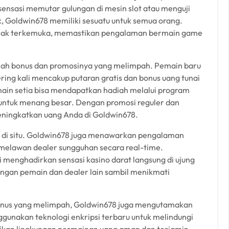
sensasi memutar gulungan di mesin slot atau menguji
, Goldwin678 memiliki sesuatu untuk semua orang.
lunak terkemuka, memastikan pengalaman bermain game
alah bonus dan promosinya yang melimpah. Pemain baru
ng kali mencakup putaran gratis dan bonus uang tunai
ain setia bisa mendapatkan hadiah melalui program
 untuk menang besar. Dengan promosi reguler dan
eningkatkan uang Anda di Goldwin678.
 di situ. Goldwin678 juga menawarkan pengalaman
 melawan dealer sungguhan secara real-time.
enghadirkan sensasi kasino darat langsung di ujung
ngan pemain dan dealer lain sambil menikmati
bonus yang melimpah, Goldwin678 juga mengutamakan
unakan teknologi enkripsi terbaru untuk melindungi