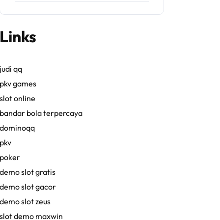
Links
judi qq
pkv games
slot online
bandar bola terpercaya
dominoqq
pkv
poker
demo slot gratis
demo slot gacor
demo slot zeus
slot demo maxwin