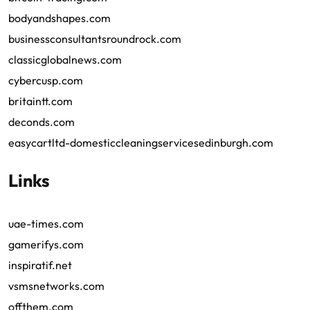
bodyandshapes.com
businessconsultantsroundrock.com
classicglobalnews.com
cybercusp.com
britaintt.com
deconds.com
easycartltd-domesticcleaningservicesedinburgh.com
Links
uae-times.com
gamerifys.com
inspiratif.net
vsmsnetworks.com
offthem.com