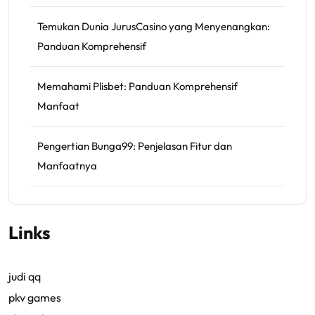
Temukan Dunia JurusCasino yang Menyenangkan:
Panduan Komprehensif
Memahami Plisbet: Panduan Komprehensif
Manfaat
Pengertian Bunga99: Penjelasan Fitur dan
Manfaatnya
Links
judi qq
pkv games