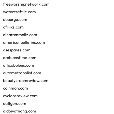
freeworshipnetwork.com
watercraftllc.com
abourge.com
afiliixs.com
alharammallz.com
americanbulletins.com
asespares.com
arabianstime.com
atticabblues.com
autometropolist.com
beautycreamreview.com
coinmoh.com
cyclopsreview.com
dattgen.com
didoivatnang.com