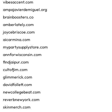
vibesaccent.com
ampajavierdemiguel.org
brainboosters.co
amberlately.com
joycebriscoe.com
aicarmina.com
mypartysupplystore.com
annforwisconsin.com
findjaipur.com
cultofjim.com
glimmerick.com
davidfollett.com
newcollegebeat.com
reverbnewyork.com
skinmerch.com