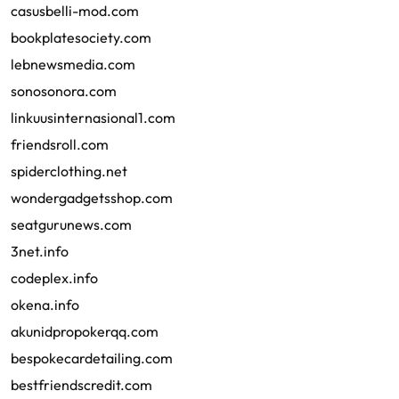
casusbelli-mod.com
bookplatesociety.com
lebnewsmedia.com
sonosonora.com
linkuusinternasional1.com
friendsroll.com
spiderclothing.net
wondergadgetsshop.com
seatgurunews.com
3net.info
codeplex.info
okena.info
akunidpropokerqq.com
bespokecardetailing.com
bestfriendscredit.com