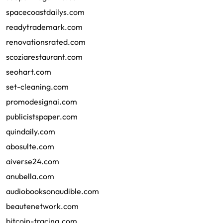
spacecoastdailys.com
readytrademark.com
renovationsrated.com
scoziarestaurant.com
seohart.com
set-cleaning.com
promodesignai.com
publicistspaper.com
quindaily.com
abosulte.com
aiverse24.com
anubella.com
audiobooksonaudible.com
beautenetwork.com
bitcoin-tracing.com