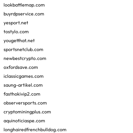
lookbattlemap.com
buyrdpservice.com
yesport.net
tostylo.com
yougetthat.net
sportsnetclub.com
newbestcrypto.com
oxfordsave.com
iclassicgames.com
saung-artikel.com
fasthokivip2.com
observersports.com
cryptominingplus.com
aquinoticiaspe.com
longhairedfrenchbulldog.com