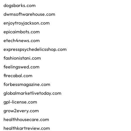
dogsbarks.com
dwmsoftwarehouse.com
enjoytroyjackson.com
epicaimbots.com
etech4news.com
expresspsychedelicsshop.com
fashionistani.com
feelingswed.com
firecabal.com
forbessmagazine.com
globalmarketlivetoday.com
gpl-license.com
grow2every.com
healthhousecare.com
healthkartreview.com