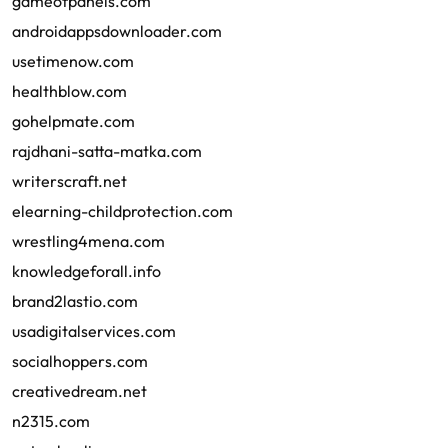
gameofpanels.com
androidappsdownloader.com
usetimenow.com
healthblow.com
gohelpmate.com
rajdhani-satta-matka.com
writerscraft.net
elearning-childprotection.com
wrestling4mena.com
knowledgeforall.info
brand2lastio.com
usadigitalservices.com
socialhoppers.com
creativedream.net
n2315.com