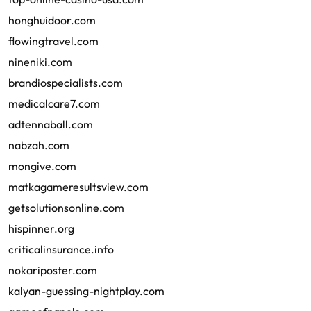
honghuidoor.com
flowingtravel.com
nineniki.com
brandiospecialists.com
medicalcare7.com
adtennaball.com
nabzah.com
mongive.com
matkagameresultsview.com
getsolutionsonline.com
hispinner.org
criticalinsurance.info
nokariposter.com
kalyan-guessing-nightplay.com