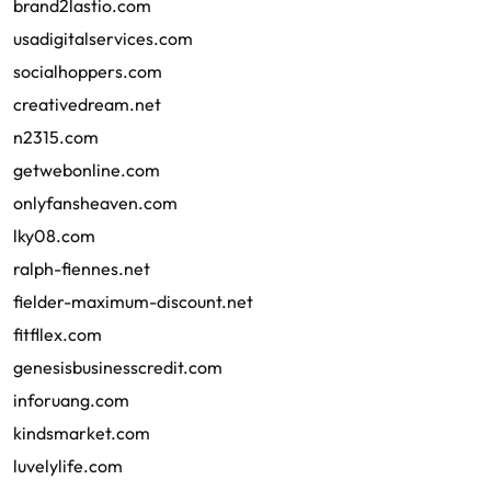
brand2lastio.com
usadigitalservices.com
socialhoppers.com
creativedream.net
n2315.com
getwebonline.com
onlyfansheaven.com
lky08.com
ralph-fiennes.net
fielder-maximum-discount.net
fitfllex.com
genesisbusinesscredit.com
inforuang.com
kindsmarket.com
luvelylife.com