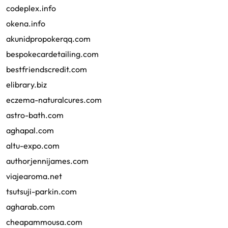
codeplex.info
okena.info
akunidpropokerqq.com
bespokecardetailing.com
bestfriendscredit.com
elibrary.biz
eczema-naturalcures.com
astro-bath.com
aghapal.com
altu-expo.com
authorjennijames.com
viajearoma.net
tsutsuji-parkin.com
agharab.com
cheapammousa.com