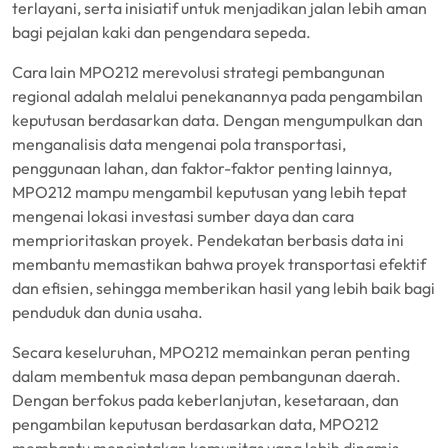
terlayani, serta inisiatif untuk menjadikan jalan lebih aman
bagi pejalan kaki dan pengendara sepeda.
Cara lain MPO212 merevolusi strategi pembangunan
regional adalah melalui penekanannya pada pengambilan
keputusan berdasarkan data. Dengan mengumpulkan dan
menganalisis data mengenai pola transportasi,
penggunaan lahan, dan faktor-faktor penting lainnya,
MPO212 mampu mengambil keputusan yang lebih tepat
mengenai lokasi investasi sumber daya dan cara
memprioritaskan proyek. Pendekatan berbasis data ini
membantu memastikan bahwa proyek transportasi efektif
dan efisien, sehingga memberikan hasil yang lebih baik bagi
penduduk dan dunia usaha.
Secara keseluruhan, MPO212 memainkan peran penting
dalam membentuk masa depan pembangunan daerah.
Dengan berfokus pada keberlanjutan, kesetaraan, dan
pengambilan keputusan berdasarkan data, MPO212