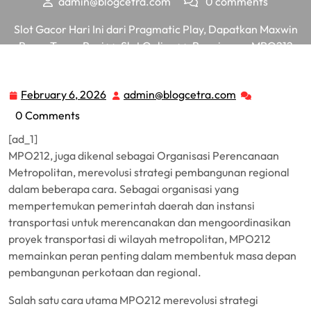
admin@blogcetra.com
0 comments
Slot Gacor Hari Ini dari Pragmatic Play, Dapatkan Maxwin
Besar Tanpa Rugi
>>
Slot Online
>> Bagaimana MPO212
Merevolusi Strategi Pembangunan Daerah
February 6, 2026
admin@blogcetra.com
February
admin@blogce
6,
0 Comments
2026
[ad_1]
MPO212, juga dikenal sebagai Organisasi Perencanaan
Metropolitan, merevolusi strategi pembangunan regional
dalam beberapa cara. Sebagai organisasi yang
mempertemukan pemerintah daerah dan instansi
transportasi untuk merencanakan dan mengoordinasikan
proyek transportasi di wilayah metropolitan, MPO212
memainkan peran penting dalam membentuk masa depan
pembangunan perkotaan dan regional.
Salah satu cara utama MPO212 merevolusi strategi