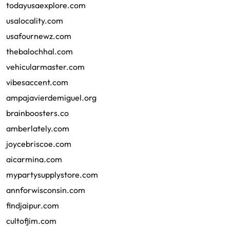
todayusaexplore.com
usalocality.com
usafournewz.com
thebalochhal.com
vehicularmaster.com
vibesaccent.com
ampajavierdemiguel.org
brainboosters.co
amberlately.com
joycebriscoe.com
aicarmina.com
mypartysupplystore.com
annforwisconsin.com
findjaipur.com
cultofjim.com