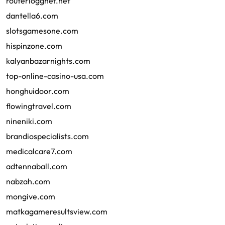
routerloggnet.net
dantella6.com
slotsgamesone.com
hispinzone.com
kalyanbazarnights.com
top-online-casino-usa.com
honghuidoor.com
flowingtravel.com
nineniki.com
brandiospecialists.com
medicalcare7.com
adtennaball.com
nabzah.com
mongive.com
matkagameresultsview.com