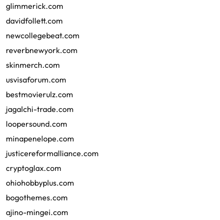
glimmerick.com
davidfollett.com
newcollegebeat.com
reverbnewyork.com
skinmerch.com
usvisaforum.com
bestmovierulz.com
jagalchi-trade.com
loopersound.com
minapenelope.com
justicereformalliance.com
cryptoglax.com
ohiohobbyplus.com
bogothemes.com
ajino-mingei.com