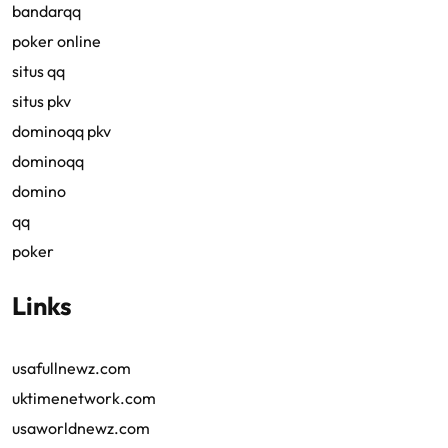
bandarqq
poker online
situs qq
situs pkv
dominoqq pkv
dominoqq
domino
qq
poker
Links
usafullnewz.com
uktimenetwork.com
usaworldnewz.com