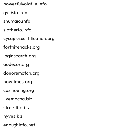
powerfulvolatile.info
qvidsio.info
shumaio.info
slotherio.info
cysapluscertification.org
fortnitehacks.org
loginsearch.org
aodecor.org
donorsmatch.org
nowtimes.org
casinoeing.org
livemocha.biz
streetlife.biz
hyves.biz
enoughinfo.net