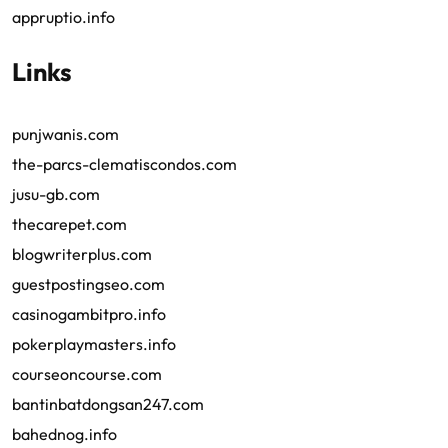
appruptio.info
Links
punjwanis.com
the-parcs-clematiscondos.com
jusu-gb.com
thecarepet.com
blogwriterplus.com
guestpostingseo.com
casinogambitpro.info
pokerplaymasters.info
courseoncourse.com
bantinbatdongsan247.com
bahednog.info