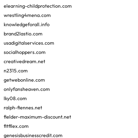
elearning-childprotection.com
wrestling4mena.com
knowledgeforall.info
brand2lastio.com
usadigitalservices.com
socialhoppers.com
creativedream.net
n2315.com
getwebonline.com
onlyfansheaven.com
lky08.com
ralph-fiennes.net
fielder-maximum-discount.net
fitfllex.com
genesisbusinesscredit.com