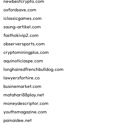
newbestcrypto.com
oxfordsave.com
iclassicgames.com
saung-artikel.com
fasthokivip2.com
observersports.com
cryptominingplus.com
aquinoticiaspe.com
longhairedfrenchbulldog.com
lawyersforhire.co
businemarket.com
matahari88play.net
moneydescriptor.com
youthsmagazine.com
painaidee.net