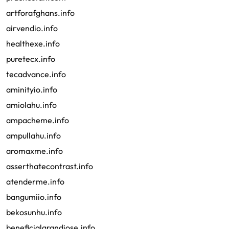
artforafghans.info
airvendio.info
healthexe.info
puretecx.info
tecadvance.info
aminityio.info
amiolahu.info
ampacheme.info
ampullahu.info
aromaxme.info
asserthatecontrast.info
atenderme.info
bangumiio.info
bekosunhu.info
beneficialgrandiose.info