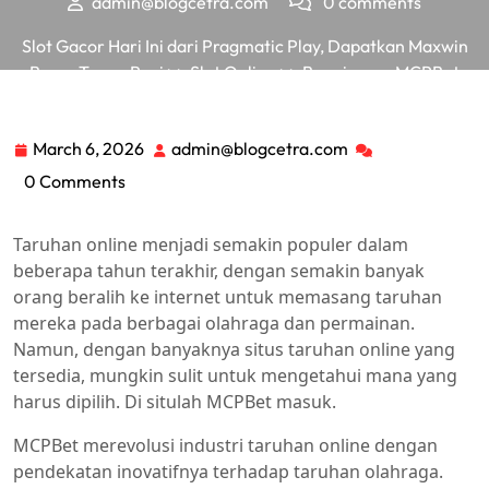
admin@blogcetra.com
0 comments
Slot Gacor Hari Ini dari Pragmatic Play, Dapatkan Maxwin
Besar Tanpa Rugi
>>
Slot Online
>> Bagaimana MCPBet
Merevolusi Industri Taruhan Online
March 6, 2026
admin@blogcetra.com
March
admin@blogcetra
6,
0 Comments
2026
Taruhan online menjadi semakin populer dalam
beberapa tahun terakhir, dengan semakin banyak
orang beralih ke internet untuk memasang taruhan
mereka pada berbagai olahraga dan permainan.
Namun, dengan banyaknya situs taruhan online yang
tersedia, mungkin sulit untuk mengetahui mana yang
harus dipilih. Di situlah MCPBet masuk.
MCPBet merevolusi industri taruhan online dengan
pendekatan inovatifnya terhadap taruhan olahraga.