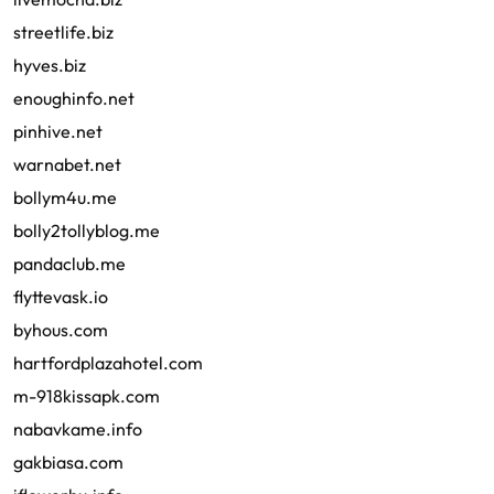
streetlife.biz
hyves.biz
enoughinfo.net
pinhive.net
warnabet.net
bollym4u.me
bolly2tollyblog.me
pandaclub.me
flyttevask.io
byhous.com
hartfordplazahotel.com
m-918kissapk.com
nabavkame.info
gakbiasa.com