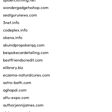
spiderclothing.net
wondergadgetsshop.com
seatgurunews.com
3net.info
codeplex.info
okena.info
akunidpropokerqq.com
bespokecardetailing.com
bestfriendscredit.com
elibrary.biz
eczema-naturalcures.com
astro-bath.com
aghapal.com
altu-expo.com
authorjennijames.com