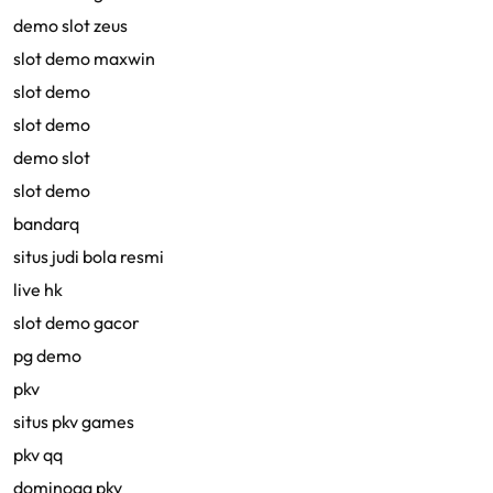
demo slot zeus
slot demo maxwin
slot demo
slot demo
demo slot
slot demo
bandarq
situs judi bola resmi
live hk
slot demo gacor
pg demo
pkv
situs pkv games
pkv qq
dominoqq pkv