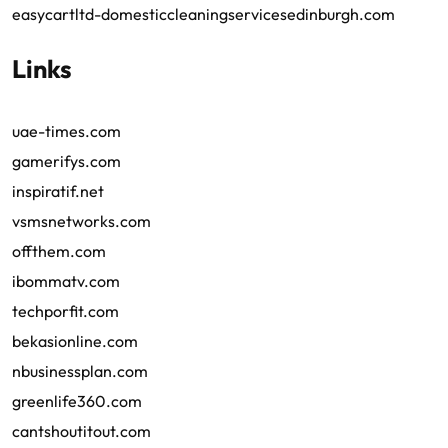
easycartltd-domesticcleaningservicesedinburgh.com
Links
uae-times.com
gamerifys.com
inspiratif.net
vsmsnetworks.com
offthem.com
ibommatv.com
techporfit.com
bekasionline.com
nbusinessplan.com
greenlife360.com
cantshoutitout.com