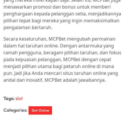
yang mereka miliki kapan saja. Selain itu, MCPBet juga
menawarkan promosi dan bonus untuk memberi
penghargaan kepada pelanggan setia, menjadikannya
pilihan tepat bagi mereka yang ingin memaksimalkan
pengalaman bertaruh.
Secara keseluruhan, MCPBet mengubah permainan
dalam hal taruhan online. Dengan antarmuka yang
ramah pengguna, beragam pilihan taruhan, dan fokus
pada kepuasan pelanggan, MCPBet dengan cepat
menjadi pilihan utama bagi petaruh online di mana
pun. Jadi jika Anda mencari situs taruhan online yang
andal dan inovatif, MCPBet adalah jawabannya.
Tags:
slot
Categories:
Slot Online