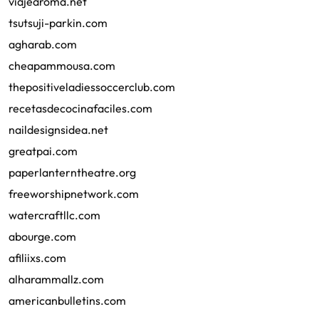
viajearoma.net
tsutsuji-parkin.com
agharab.com
cheapammousa.com
thepositiveladiessoccerclub.com
recetasdecocinafaciles.com
naildesignsidea.net
greatpai.com
paperlanterntheatre.org
freeworshipnetwork.com
watercraftllc.com
abourge.com
afiliixs.com
alharammallz.com
americanbulletins.com