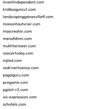
investindependent.com
kralbozguncu1.com
landscapinggainesvillefl.com
maisonhauturier.com
mascreator.com
menafahmi.com
mukhtarmeer.com
nascartoday.com
nqted.com
nzdriverlicence.com
pagalguru.com
pcegame.com
pgslot-r2.com
ws-expression.com
zchotels.com