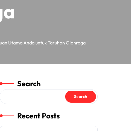
ga
juan Utama Anda untuk Taruhan Olahraga
Search
Search
Recent Posts