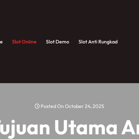
e
Slot Online
Slot Demo
Slot Anti Rungkad
Posted On October 24, 2025
Tujuan Utama A