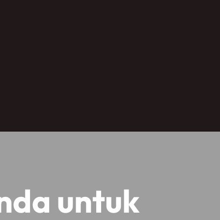
nda untuk