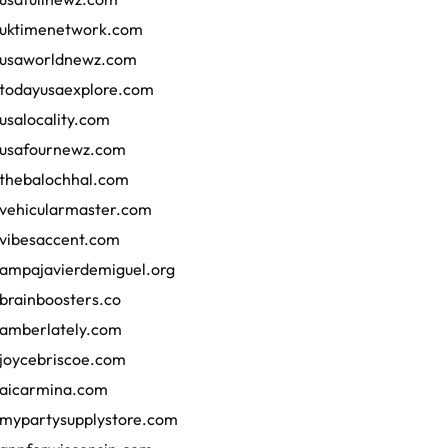
uktimenetwork.com
usaworldnewz.com
todayusaexplore.com
usalocality.com
usafournewz.com
thebalochhal.com
vehicularmaster.com
vibesaccent.com
ampajavierdemiguel.org
brainboosters.co
amberlately.com
joycebriscoe.com
aicarmina.com
mypartysupplystore.com