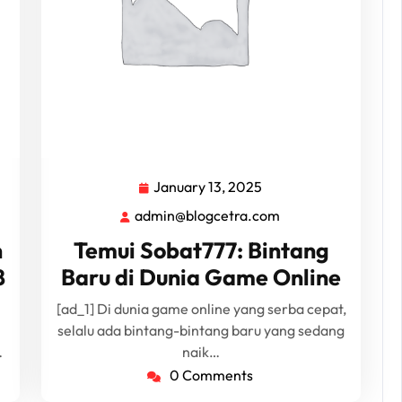
January 13, 2025
January
13,
admin@blogcetra.com
logcetra.com
admin@blogcetra
2025
n
Temui Sobat777: Bintang
8
Baru di Dunia Game Online
[ad_1] Di dunia game online yang serba cepat,
selalu ada bintang-bintang baru yang sedang
…
naik…
0 Comments