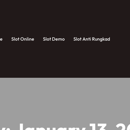
e
Slot Online
Slot Demo
Slot Anti Rungkad