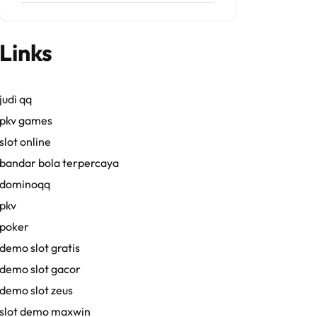
Links
judi qq
pkv games
slot online
bandar bola terpercaya
dominoqq
pkv
poker
demo slot gratis
demo slot gacor
demo slot zeus
slot demo maxwin