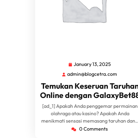
January 13, 2025
January
13,
admin@blogcetra.com
admin@b
2025
Temukan Keseruan Taruha
Online dengan GalaxyBet8
[ad_1] Apakah Anda penggemar permainan
olahraga atau kasino? Apakah Anda
menikmati sensasi memasang taruhan dan
0 Comments